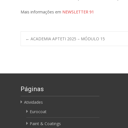
Mais informações em
NEWSLETTER 91
←
ACADEMIA APTETI 2025 – MÓDULO 15
Post navigation
Páginas
Atividades
Eurocoat
Paint & Coatings