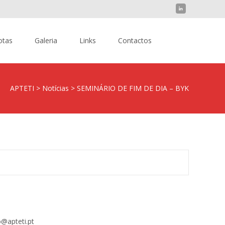
Pesquisar
otas
Galeria
Links
Contactos
por:
APTETI
>
Notícias
>
SEMINÁRIO DE FIM DE DIA – BYK
@apteti.pt