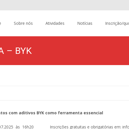
content
e
Sobre nós
Atividades
Notícias
Inscrição/qu
A – BYK
tos com aditivos BYK
como ferramenta essencial
.07.2025 às 16h20 Inscrições gratuitas e obrigatórias em: info