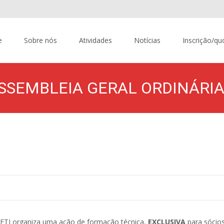
content
e
Sobre nós
Atividades
Notícias
Inscrição/qu
SSEMBLEIA GERAL ORDINÁRI
APTETI
>
Notícias
TETI organiza uma ação de formação técnica,
EXCLUSIVA
para sócio