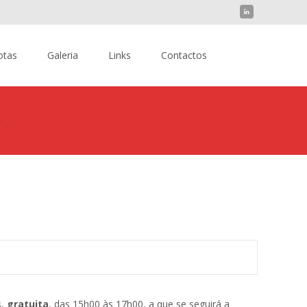
Pesquisar
otas
Galeria
Links
Contactos
por:
A
>
AÇÃO DE FORMAÇÃO E ASSEMBLEIA GERAL ORDINÁRIA
s,
gratuita
, das 15h00 às 17h00, a que se seguirá a