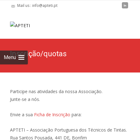
Mail us : info@apteti.pt
Skip to
content
Pesquisar
por:
Inscrição/quotas
Menu
Participe nas atividades da nossa Associação.
Junte-se a nós.
Envie a sua
Ficha de Inscrição
para:
APTETI – Associação Portuguesa dos Técnicos de Tintas.
Rua Santos Pousada, 441 DE, Bonfim